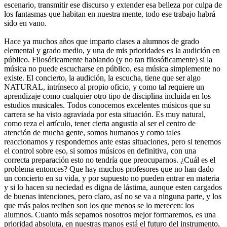
escenario, transmitir ese discurso y extender esa belleza por culpa de
los fantasmas que habitan en nuestra mente, todo ese trabajo habrá
sido en vano.
Hace ya muchos años que imparto clases a alumnos de grado
elemental y grado medio, y una de mis prioridades es la audición en
público. Filosóficamente hablando (y no tan filosóficamente) si la
música no puede escucharse en público, esa música simplemente no
existe. El concierto, la audición, la escucha, tiene que ser algo
NATURAL, intrínseco al propio oficio, y como tal requiere un
aprendizaje como cualquier otro tipo de disciplina incluida en los
estudios musicales. Todos conocemos excelentes músicos que su
carrera se ha visto agraviada por esta situación. Es muy natural,
como reza el artículo, tener cierta angustia al ser el centro de
atención de mucha gente, somos humanos y como tales
reaccionamos y respondemos ante estas situaciones, pero si tenemos
el control sobre eso, si somos músicos en definitiva, con una
correcta preparación esto no tendría que preocuparnos. ¿Cuál es el
problema entonces? Que hay muchos profesores que no han dado
un concierto en su vida, y por supuesto no pueden entrar en materia
y si lo hacen su neciedad es digna de lástima, aunque esten cargados
de buenas intenciones, pero claro, así no se va a ninguna parte, y los
que más palos reciben son los que menos se lo merecen: los
alumnos. Cuanto más sepamos nosotros mejor formaremos, es una
prioridad absoluta, en nuestras manos está el futuro del instrumento,