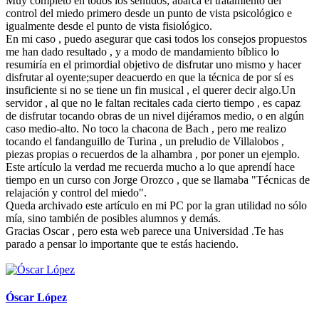
Muy completo en todos los sentidos; abarca el tratamiento del
control del miedo primero desde un punto de vista psicológico e
igualmente desde el punto de vista fisiológico.
En mi caso , puedo asegurar que casi todos los consejos propuestos
me han dado resultado , y a modo de mandamiento bíblico lo
resumiría en el primordial objetivo de disfrutar uno mismo y hacer
disfrutar al oyente;super deacuerdo en que la técnica de por sí es
insuficiente si no se tiene un fin musical , el querer decir algo.Un
servidor , al que no le faltan recitales cada cierto tiempo , es capaz
de disfrutar tocando obras de un nivel dijéramos medio, o en algún
caso medio-alto. No toco la chacona de Bach , pero me realizo
tocando el fandanguillo de Turina , un preludio de Villalobos ,
piezas propias o recuerdos de la alhambra , por poner un ejemplo.
Este artículo la verdad me recuerda mucho a lo que aprendí hace
tiempo en un curso con Jorge Orozco , que se llamaba "Técnicas de
relajación y control del miedo".
Queda archivado este artículo en mi PC por la gran utilidad no sólo
mía, sino también de posibles alumnos y demás.
Gracias Oscar , pero esta web parece una Universidad .Te has
parado a pensar lo importante que te estás haciendo.
Óscar López