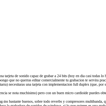
una tarjeta de sonido capaz de grabar a 24 bits (hoy en dia casi todas l
pongo que no querras editar comercialmente tu grabacion te servira prac
tarra) necesitaras una tarjeta con implementacion full duplex (que, por 
rencia se nota muchisimo) pero con un buen micro cardioide puedes obte
ug-ins bastante buenos, sobre todo reverbs y compresores multibanda, q
uso la grabadora de sonidos de windows, si lo que quieres es una graba