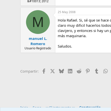
&#10013; 2012
25 May 2008
M
Hola Rafael. Si, sé que se hace
claro muy dificil hacerlos todo
clavijero, y entonces si hay un 
más maquinaria.
manuel L.
Romero
Saludos.
Usuario Registrado
Facebook
X
Bluesky
LinkedIn
Reddit
Pinterest
Tumblr
W
Compartir:
Inicio
Foros
:::: El instrumento ::::
Construcción