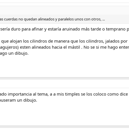
 las cuerdas no quedan alineados y paralelos unos con otros, ...
o: sería duro para afinar y estaría aruinado más tarde o temprano p
 que alojan los cilindros de manera que los cilindros, jalados po
s agujeros) esten alineados hacia el mástil . No se si me hago en
hago un dibujo.
ado importancia al tema, a a mis timples se los coloco como di
 puseram un dibujo.