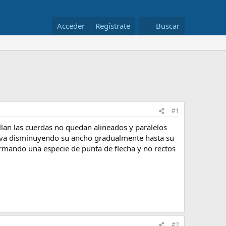
Acceder
Regístrate
Buscar
#1
ollan las cuerdas no quedan alineados y paralelos
y va disminuyendo su ancho gradualmente hasta su
ormando una especie de punta de flecha y no rectos
#2