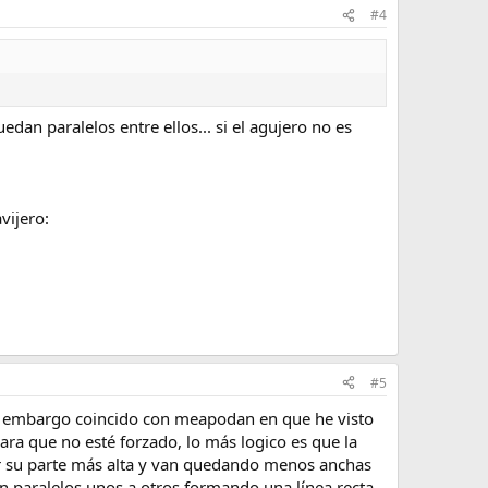
#4
dan paralelos entre ellos... si el agujero no es
vijero:
#5
 sin embargo coincido con meapodan en que he visto
para que no esté forzado, lo más logico es que la
or su parte más alta y van quedando menos anchas
tán paralelos unos a otros formando una línea recta,