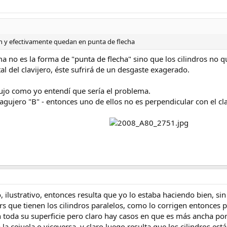
n y efectivamente quedan en punta de flecha
a no es la forma de "punta de flecha" sino que los cilindros no que
al del clavijero, éste sufrirá de un desgaste exagerado.
ujo como yo entendí que sería el problema.
 agujero "B" - entonces uno de ellos no es perpendicular con el cla
jo, ilustrativo, entonces resulta que yo lo estaba haciendo bien,
ers que tienen los cilindros paralelos, como lo corrigen entonces 
n toda su superficie pero claro hay casos en que es más ancha p
 la cejuela o viceversa, y claro luego resulta que los cilindros es