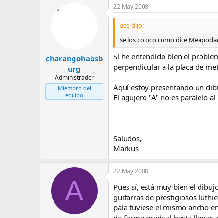
22 May 2008
acg dijo:
se los coloco como dice Meapoda
Si he entendido bien el problem
charangohabsb
perpendicular a la placa de met
urg
Administrador
Aquí estoy presentando un dib
Miembro del
equipo
El agujero "A" no es paralelo al
Saludos,
Markus
22 May 2008
A
Pues sí, está muy bien el dibu
guitarras de prestigiosos luthi
pala tuviese el mismo ancho e
de forma gradual hasta llegar a