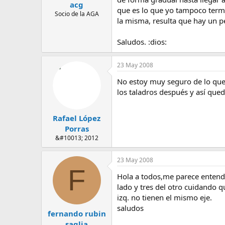
acg
que es lo que yo tampoco term
Socio de la AGA
la misma, resulta que hay un pe
Saludos. :dios:
23 May 2008
No estoy muy seguro de lo que 
los taladros después y así que
Rafael López
Porras
&#10013; 2012
23 May 2008
F
Hola a todos,me parece entender
lado y tres del otro cuidando qu
izq. no tienen el mismo eje.
saludos
fernando rubin
saglia