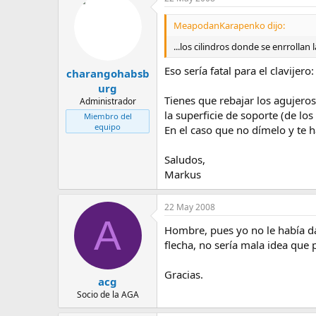
a
MeapodanKarapenko dijo:
...los cilindros donde se enrrollan
Eso sería fatal para el clavijer
charangohabsb
urg
Tienes que rebajar los agujeros
Administrador
la superficie de soporte (de lo
Miembro del
equipo
En el caso que no dímelo y te 
Saludos,
Markus
22 May 2008
A
Hombre, pues yo no le había d
flecha, no sería mala idea que
Gracias.
acg
Socio de la AGA