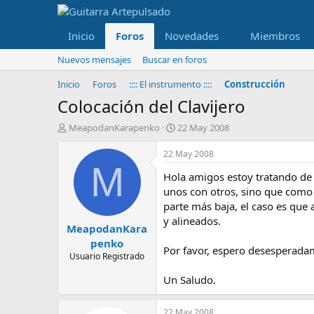
Inicio
Foros
Novedades
Miembros
Nuevos mensajes
Buscar en foros
Inicio
Foros
:::: El instrumento ::::
Construcción
Colocación del Clavijero
I
F
MeapodanKarapenko
22 May 2008
n
e
i
c
22 May 2008
c
h
M
Hola amigos estoy tratando de c
i
a
a
d
unos con otros, sino que como
d
e
parte más baja, el caso es que
o
i
y alineados.
MeapodanKara
r
n
d
i
penko
Por favor, espero desesperada
e
c
Usuario Registrado
l
i
t
o
Un Saludo.
e
m
22 May 2008