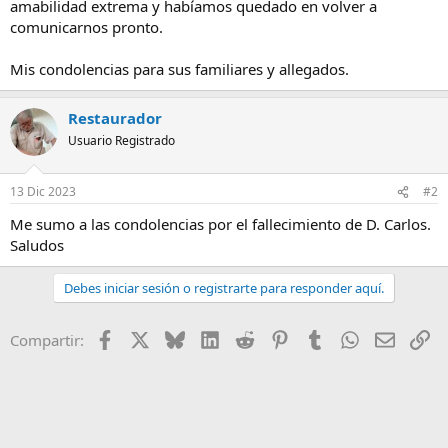
amabilidad extrema y habíamos quedado en volver a
comunicarnos pronto.
Mis condolencias para sus familiares y allegados.
Restaurador
Usuario Registrado
13 Dic 2023
#2
Me sumo a las condolencias por el fallecimiento de D. Carlos.
Saludos
Debes iniciar sesión o registrarte para responder aquí.
Facebook
X
Bluesky
LinkedIn
Reddit
Pinterest
Tumblr
WhatsApp
Email
En
Compartir: