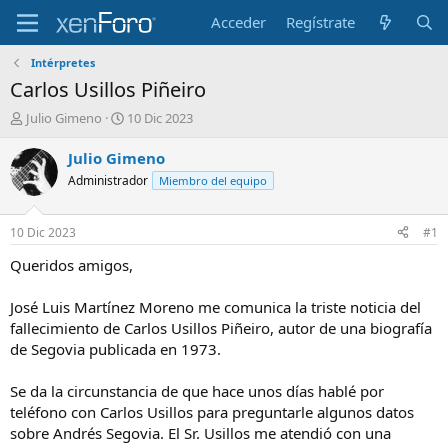
Acceder
Regístrate
Intérpretes
Carlos Usillos Piñeiro
I
F
Julio Gimeno
10 Dic 2023
n
e
i
c
Julio Gimeno
c
h
Administrador
Miembro del equipo
i
a
a
d
d
e
10 Dic 2023
#1
o
i
r
n
Queridos amigos,
d
i
e
c
José Luis Martínez Moreno me comunica la triste noticia del
l
i
fallecimiento de Carlos Usillos Piñeiro, autor de una biografía
t
o
de Segovia publicada en 1973.
e
m
a
Se da la circunstancia de que hace unos días hablé por
teléfono con Carlos Usillos para preguntarle algunos datos
sobre Andrés Segovia. El Sr. Usillos me atendió con una