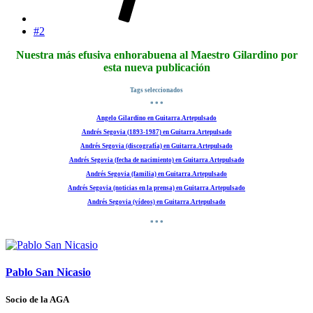
#2
Nuestra más efusiva enhorabuena al Maestro Gilardino por
esta nueva publicación​
Tags seleccionados
* * *
Angelo Gilardino en Guitarra.Artepulsado
Andrés Segovia (1893-1987) en Guitarra.Artepulsado
Andrés Segovia (discografía) en Guitarra.Artepulsado
Andrés Segovia (fecha de nacimiento) en Guitarra.Artepulsado
Andrés Segovia (familia) en Guitarra.Artepulsado
Andrés Segovia (noticias en la prensa) en Guitarra.Artepulsado
Andrés Segovia (vídeos) en Guitarra.Artepulsado
* * *
Pablo San Nicasio
Socio de la AGA