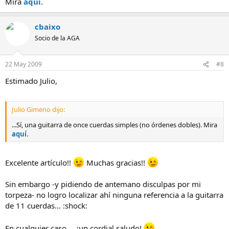
Mira
aquí
.
cbaixo
Socio de la AGA
22 May 2009
#8
Estimado Julio,
Julio Gimeno dijo:
...Sí, una guitarra de once cuerdas simples (no órdenes dobles). Mira
aquí
.
Excelente artículo!!
Muchas gracias!!
Sin embargo -y pidiendo de antemano disculpas por mi
torpeza- no logro localizar ahí ninguna referencia a la guitarra
de 11 cuerdas... :shock:
En cualquier caso..., ¡un cordial saludo!