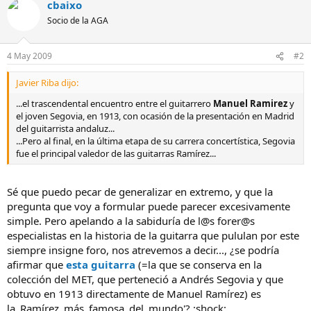
cbaixo
Socio de la AGA
4 May 2009
#2
Javier Riba dijo:
...el trascendental encuentro entre el guitarrero
Manuel Ramirez
y
el joven Segovia, en 1913, con ocasión de la presentación en Madrid
del guitarrista andaluz...
...Pero al final, en la última etapa de su carrera concertística, Segovia
fue el principal valedor de las guitarras Ramírez...
Sé que puedo pecar de generalizar en extremo, y que la
pregunta que voy a formular puede parecer excesivamente
simple. Pero apelando a la sabiduría de l@s forer@s
especialistas en la historia de la guitarra que pululan por este
siempre insigne foro, nos atrevemos a decir..., ¿se podría
afirmar que
esta guitarra
(=la que se conserva en la
colección del MET, que perteneció a Andrés Segovia y que
obtuvo en 1913 directamente de Manuel Ramírez) es
la_Ramírez_más_famosa_del_mundo'? :shock: