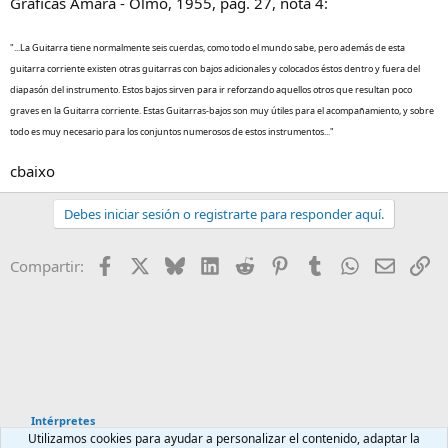
Gráficas Amara - Olmo, 1955, pág. 27, nota 4:
"...La Guitarra tiene normalmente seis cuerdas, como todo el mundo sabe, pero además de esta
guitarra corriente existen otras guitarras con bajos adicionales y colocados éstos dentro y fuera del
diapasón del instrumento. Estos bajos sirven para ir reforzando aquellos otros que resultan poco
graves en la Guitarra corriente. Estas Guitarras-bajos son muy útiles para el acompañamiento, y sobre
todo es muy necesario para los conjuntos numerosos de estos instrumentos..."
cbaixo
Debes iniciar sesión o registrarte para responder aquí.
Facebook
X
Bluesky
LinkedIn
Reddit
Pinterest
Tumblr
WhatsApp
Email
En
Compartir:
Intérpretes
Utilizamos cookies para ayudar a personalizar el contenido, adaptar la