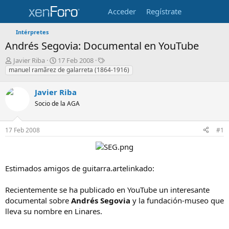
Acceder
Regístrate
Intérpretes
Andrés Segovia: Documental en YouTube
I
F
E
Javier Riba
17 Feb 2008
n
e
t
manuel ramã­rez de galarreta (1864-1916)
i
c
i
c
h
q
Javier Riba
i
a
u
Socio de la AGA
a
d
e
d
e
t
o
i
a
17 Feb 2008
#1
r
n
s
d
i
e
c
l
i
Estimados amigos de guitarra.artelinkado:
t
o
e
m
Recientemente se ha publicado en YouTube un interesante
a
documental sobre
Andrés Segovia
y la fundación-museo que
lleva su nombre en Linares.