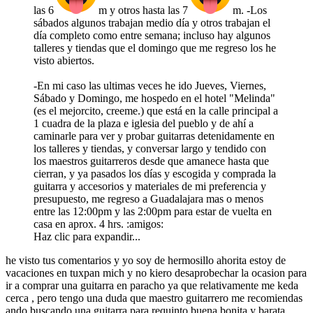
las 6
m y otros hasta las 7
m. -Los
sábados algunos trabajan medio día y otros trabajan el
día completo como entre semana; incluso hay algunos
talleres y tiendas que el domingo que me regreso los he
visto abiertos.
-En mi caso las ultimas veces he ido Jueves, Viernes,
Sábado y Domingo, me hospedo en el hotel "Melinda"
(es el mejorcito, creeme.) que está en la calle principal a
1 cuadra de la plaza e iglesia del pueblo y de ahí a
caminarle para ver y probar guitarras detenidamente en
los talleres y tiendas, y conversar largo y tendido con
los maestros guitarreros desde que amanece hasta que
cierran, y ya pasados los días y escogida y comprada la
guitarra y accesorios y materiales de mi preferencia y
presupuesto, me regreso a Guadalajara mas o menos
entre las 12:00pm y las 2:00pm para estar de vuelta en
casa en aprox. 4 hrs. :amigos:
Haz clic para expandir...
he visto tus comentarios y yo soy de hermosillo ahorita estoy de
vacaciones en tuxpan mich y no kiero desaprobechar la ocasion para
ir a comprar una guitarra en paracho ya que relativamente me keda
cerca , pero tengo una duda que maestro guitarrero me recomiendas
ando buscando una guitarra para requinto buena bonita y barata