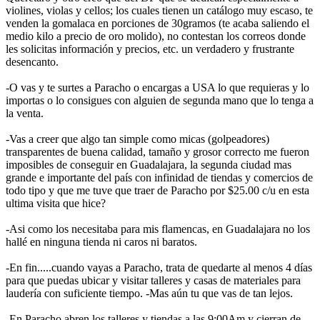
violines, violas y cellos; los cuales tienen un catálogo muy escaso, te
venden la gomalaca en porciones de 30gramos (te acaba saliendo el
medio kilo a precio de oro molido), no contestan los correos donde
les solicitas información y precios, etc. un verdadero y frustrante
desencanto.
-O vas y te surtes a Paracho o encargas a USA lo que requieras y lo
importas o lo consigues con alguien de segunda mano que lo tenga a
la venta.
-Vas a creer que algo tan simple como micas (golpeadores)
transparentes de buena calidad, tamaño y grosor correcto me fueron
imposibles de conseguir en Guadalajara, la segunda ciudad mas
grande e importante del país con infinidad de tiendas y comercios de
todo tipo y que me tuve que traer de Paracho por $25.00 c/u en esta
ultima visita que hice?
-Asi como los necesitaba para mis flamencas, en Guadalajara no los
hallé en ninguna tienda ni caros ni baratos.
-En fin.....cuando vayas a Paracho, trata de quedarte al menos 4 días
para que puedas ubicar y visitar talleres y casas de materiales para
laudería con suficiente tiempo. -Mas aún tu que vas de tan lejos.
-En Paracho abren los talleres y tiendas a las 9:00Am y cierran de