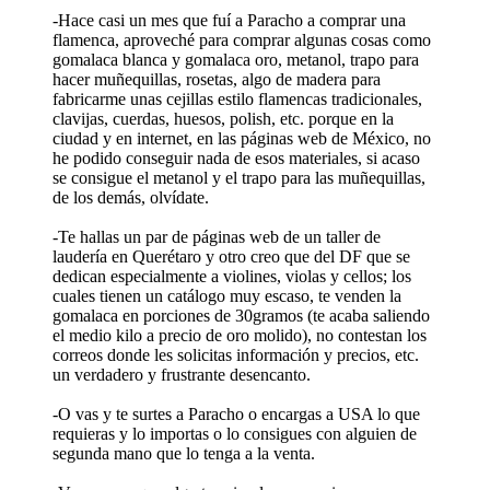
-Hace casi un mes que fuí a Paracho a comprar una
flamenca, aproveché para comprar algunas cosas como
gomalaca blanca y gomalaca oro, metanol, trapo para
hacer muñequillas, rosetas, algo de madera para
fabricarme unas cejillas estilo flamencas tradicionales,
clavijas, cuerdas, huesos, polish, etc. porque en la
ciudad y en internet, en las páginas web de México, no
he podido conseguir nada de esos materiales, si acaso
se consigue el metanol y el trapo para las muñequillas,
de los demás, olvídate.
-Te hallas un par de páginas web de un taller de
laudería en Querétaro y otro creo que del DF que se
dedican especialmente a violines, violas y cellos; los
cuales tienen un catálogo muy escaso, te venden la
gomalaca en porciones de 30gramos (te acaba saliendo
el medio kilo a precio de oro molido), no contestan los
correos donde les solicitas información y precios, etc.
un verdadero y frustrante desencanto.
-O vas y te surtes a Paracho o encargas a USA lo que
requieras y lo importas o lo consigues con alguien de
segunda mano que lo tenga a la venta.