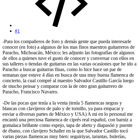
#1
-Para los compañeros de foro y demás gente que pueda interesarle
conocer (en foto) a algunos de los mas finos maestros guitarreros de
Paracho, Michoacán, México; les adjunto las fotografías de algunos
de ellos a quienes tuve el gusto de conocer y conversar con ellos en
sus talleres o tiendas de guitarras en las varias ocasiones que he ido a
Paracho a buscar guitarras finas, como lo hice hace un par de
semanas que estuve 4 días en busca de una muy buena flamenca de
concierto, la cual compré al maestro Salvador Castillo García luego
de mucho pensar y comparar con la de otro gran guitarrero de
Paracho, Francisco Navarro.
-De las pocas que tenía a la venta (tenía 5 flamencas negras y
blancas con clavijeros de palo y de tornillo, ya para empacar y
enviar a diversas partes de México y USA) A mi en lo personal me
encantó una preciosa flamenca de ciprés real español, con barniz a
gomalaca brillante como espejo, tapa de abeto y diapasón y puente
de ébano, con clavijero Schaller en la que Salvador Castillo tocó
varias piezas flamencas muy bien: seguiriyas, tarantas, bulerías,