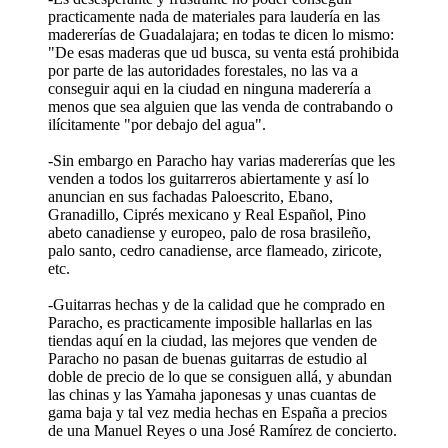
practicamente nada de materiales para laudería en las
madererías de Guadalajara; en todas te dicen lo mismo:
"De esas maderas que ud busca, su venta está prohibida
por parte de las autoridades forestales, no las va a
conseguir aqui en la ciudad en ninguna maderería a
menos que sea alguien que las venda de contrabando o
ilícitamente "por debajo del agua".
-Sin embargo en Paracho hay varias madererías que les
venden a todos los guitarreros abiertamente y así lo
anuncian en sus fachadas Paloescrito, Ebano,
Granadillo, Ciprés mexicano y Real Español, Pino
abeto canadiense y europeo, palo de rosa brasileño,
palo santo, cedro canadiense, arce flameado, ziricote,
etc.
-Guitarras hechas y de la calidad que he comprado en
Paracho, es practicamente imposible hallarlas en las
tiendas aquí en la ciudad, las mejores que venden de
Paracho no pasan de buenas guitarras de estudio al
doble de precio de lo que se consiguen allá, y abundan
las chinas y las Yamaha japonesas y unas cuantas de
gama baja y tal vez media hechas en España a precios
de una Manuel Reyes o una José Ramírez de concierto.