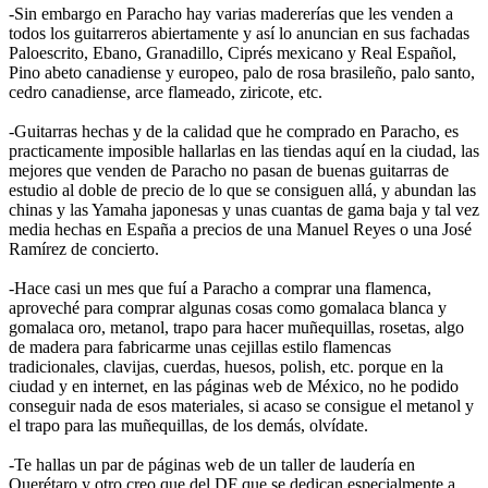
-Sin embargo en Paracho hay varias madererías que les venden a
todos los guitarreros abiertamente y así lo anuncian en sus fachadas
Paloescrito, Ebano, Granadillo, Ciprés mexicano y Real Español,
Pino abeto canadiense y europeo, palo de rosa brasileño, palo santo,
cedro canadiense, arce flameado, ziricote, etc.
-Guitarras hechas y de la calidad que he comprado en Paracho, es
practicamente imposible hallarlas en las tiendas aquí en la ciudad, las
mejores que venden de Paracho no pasan de buenas guitarras de
estudio al doble de precio de lo que se consiguen allá, y abundan las
chinas y las Yamaha japonesas y unas cuantas de gama baja y tal vez
media hechas en España a precios de una Manuel Reyes o una José
Ramírez de concierto.
-Hace casi un mes que fuí a Paracho a comprar una flamenca,
aproveché para comprar algunas cosas como gomalaca blanca y
gomalaca oro, metanol, trapo para hacer muñequillas, rosetas, algo
de madera para fabricarme unas cejillas estilo flamencas
tradicionales, clavijas, cuerdas, huesos, polish, etc. porque en la
ciudad y en internet, en las páginas web de México, no he podido
conseguir nada de esos materiales, si acaso se consigue el metanol y
el trapo para las muñequillas, de los demás, olvídate.
-Te hallas un par de páginas web de un taller de laudería en
Querétaro y otro creo que del DF que se dedican especialmente a