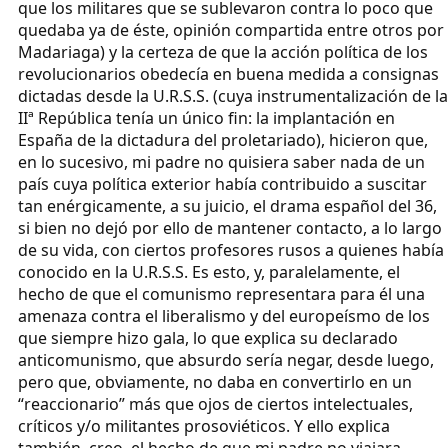
que los militares que se sublevaron contra lo poco que
quedaba ya de éste, opinión compartida entre otros por
Madariaga) y la certeza de que la acción política de los
revolucionarios obedecía en buena medida a consignas
dictadas desde la U.R.S.S. (cuya instrumentalización de la
IIª República tenía un único fin: la implantación en
España de la dictadura del proletariado), hicieron que,
en lo sucesivo, mi padre no quisiera saber nada de un
país cuya política exterior había contribuido a suscitar
tan enérgicamente, a su juicio, el drama español del 36,
si bien no dejó por ello de mantener contacto, a lo largo
de su vida, con ciertos profesores rusos a quienes había
conocido en la U.R.S.S. Es esto, y, paralelamente, el
hecho de que el comunismo representara para él una
amenaza contra el liberalismo y del europeísmo de los
que siempre hizo gala, lo que explica su declarado
anticomunismo, que absurdo sería negar, desde luego,
pero que, obviamente, no daba en convertirlo en un
“reaccionario” más que ojos de ciertos intelectuales,
críticos y/o militantes prosoviéticos. Y ello explica
también, creo, el hecho de que mi padre no viajara