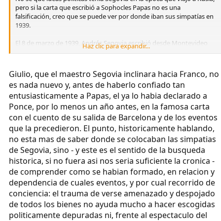
pero si la carta que escribió a Sophocles Papas no es una
falsificación, creo que se puede ver por donde iban sus simpatías en
1939.
El 8 de marzo de 1939, Andrés Segovia escribió desde Montevideo
Haz clic para expandir...
una carta a su amigo Sophocles Papas, que termina así (en mi
traducción, al final el original inglés):
Giulio, que el maestro Segovia inclinara hacia Franco, no
La guerra en España está casi ganada, ¡con la victoria de nuestros
es nada nuevo y, antes de haberlo confiado tan
ideales! No puedo terminar esta carta sin poner por escrito, en
entusiasticamente a Papas, el ya lo habia declarado a
español, nuestro grito nacionalista: ¡Arriba España! [en castellano].
Ponce, por lo menos un año antes, en la famosa carta
Tuyo.
con el cuento de su salida de Barcelona y de los eventos
que la precedieron. El punto, historicamente hablando,
[firmado] Segovia
no esta mas de saber donde se colocaban las simpatias
de Segovia, sino - y este es el sentido de la busqueda
historica, si no fuera asi nos seria suficiente la cronica -
de comprender como se habian formado, en relacion y
dependencia de cuales eventos, y por cual recorrido de
conciencia: el trauma de verse amenazado y despojado
de todos los bienes no ayuda mucho a hacer escogidas
politicamente depuradas ni, frente al espectaculo del