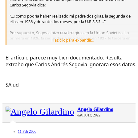
Carlos Segovia dice:
"...¿cómo podría haber realizado mi padre dos giras, la segunda de
ellas en 1936 y durante dos meses, por la U.R.S.S.? ..."
Por supuesto, Segovia hizo
cuatro
giras en la Union Sovietica. La
primera en 1926, la segunda un año despues en 1927, le tercera en
Haz clic para expandir...
1930 y la ultima en Mayo de 1936.
La cuestion mas interesante aqui es el porque Segovia nunca volvió
a la URSS despues de 1936.
El artículo parece muy bien documentado. Resulta
extraño que Carlos Andrés Segovia ignorara esos datos.
SAlud
Angelo Gilardino
&#10013; 2022
11 Feb 2006