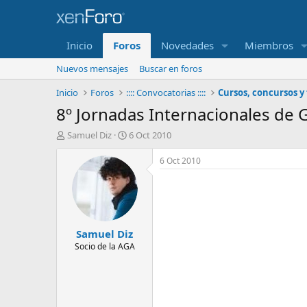
Inicio
Foros
Novedades
Miembros
Nuevos mensajes
Buscar en foros
Inicio
Foros
:::: Convocatorias ::::
Cursos, concursos y 
8º Jornadas Internacionales de G
I
F
Samuel Diz
6 Oct 2010
n
e
i
c
6 Oct 2010
c
h
i
a
a
d
d
e
o
i
Samuel Diz
r
n
d
i
Socio de la AGA
e
c
l
i
t
o
e