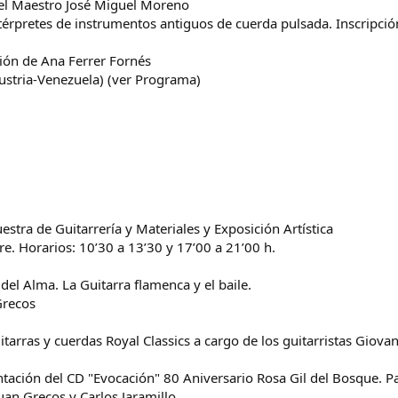
del Maestro José Miguel Moreno
térpretes de instrumentos antiguos de cuerda pulsada. Inscripció
ción de Ana Ferrer Fornés
Austria-Venezuela) (ver Programa)
estra de Guitarrería y Materiales y Exposición Artística
bre. Horarios: 10’30 a 13’30 y 17’00 a 21’00 h.
del Alma. La Guitarra flamenca y el baile.
Grecos
itarras y cuerdas Royal Classics a cargo de los guitarristas Giova
ación del CD "Evocación" 80 Aniversario Rosa Gil del Bosque. P
an Grecos y Carlos Jaramillo.