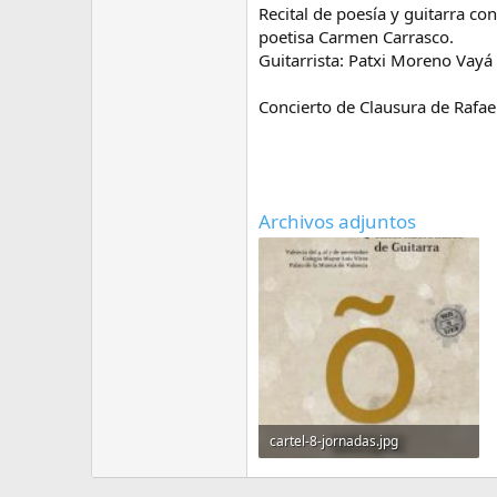
Recital de poesía y guitarra co
poetisa Carmen Carrasco.
Guitarrista: Patxi Moreno Vayá
Concierto de Clausura de Rafae
Archivos adjuntos
cartel-8-jornadas.jpg
40 KB · Visitas: 28