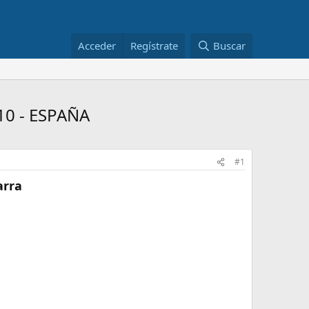
Acceder
Regístrate
Buscar
010 - ESPAÑA
#1
arra