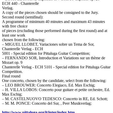
ECH 440 - Chanterelle
Verlag.
A copy of the pieces chosen should be consigned to the Jury.
Second round (semifinal):
A programme of minimum 40 minutes and maximum 43 minutes
with free choice
of pieces (excluding those performed during the first round) and at
least one work
chosen from the following:
– MIGUEL LLOBET, Variaciones sobre un Tema de Sor,
Chanterelle Verlag - ECH
5001 - Special edition for Pittaluga Guitar Competition;
– FERNANDO SOR, Introduction et Variations sur un thème de
Mozart op. 9
Chanterelle Verlag - ECH 5101 - Special edition for Pittaluga Guitar
Competition.
Final round
One concerto, chosen by the candidate, select from the following:
– LEO BROUWER: Concerto Elegiaco, Ed. Max Eschig;
– H. VILLA LOBOS: Concerto pour guitare et petite orchestre, Ed.
Max Eschig;
– M. CASTELNUOVO TEDESCO: Concerto in RE, Ed. Schott;
– M. M. PONCE: Concerto del Sur, , Peer Musikverlag;
http://www.pittaluga.org/it/inter/index.htm