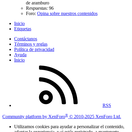
de aramburo
Respuestas: 96
Foro:
Opina sobre nuestros contenidos
Inicio
Etiquetas
Contáctanos
Términos y reglas
Política de privacidad
Ayuda
Inicio
RSS
®
Community platform by XenForo
© 2010-2025 XenForo Ltd.
Utilizamos cookies para ayudar a personalizar el contenido,
adaptar la experiencia, y si estás registrado, a mantenerte