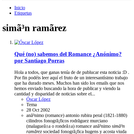
Inicio
Etiquetas
simã³n ramã­rez
Qué (no) sabemos del Romance ¿Anónimo?
por Santiago Porras
Hola a todos, que ganas tenía de de publucar esta noticia :D .
Por fin podéis leer aquí el fruto de un interesantísimo trabajo
que ha durado meses. Muchos han sido los emails que nos
hemos enviado buscando la hora de publicar y viendo la
cantidad y disparidad de noticias sobre el...
Óscar López
Tema
28 Oct 2002
anã³nimo (romance)
antonio rubira peral (1821-1880)
cilindros fonogrã¡ficos
rodrã­guez murciano
(malagueã±a o rondeã±a)
romance anã³nimo
simã³n
ramã­rez
sociedad fonogrã¡fica hugens y acosta
viuda