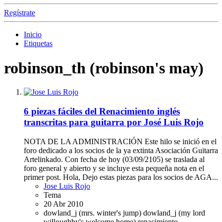
Regístrate
Inicio
Etiquetas
robinson_th (robinson's may)
6 piezas fáciles del Renacimiento inglés
transcritas para guitarra por José Luis Rojo
NOTA DE LA ADMINISTRACIÓN Este hilo se inició en el
foro dedicado a los socios de la ya extinta Asociación Guitarra
Artelinkado. Con fecha de hoy (03/09/2105) se traslada al
foro general y abierto y se incluye esta pequeña nota en el
primer post. Hola, Dejo estas piezas para los socios de AGA...
Jose Luis Rojo
Tema
20 Abr 2010
dowland_j (mrs. winter's jump)
dowland_j (my lord
willoughby's welcome home)
renacimiento