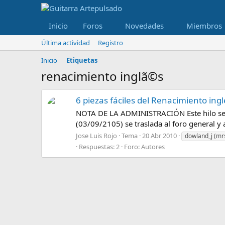
Inicio
Foros
Novedades
Miembros
Última actividad
Registro
Inicio
Etiquetas
renacimiento inglã©s
6 piezas fáciles del Renacimiento ingl
NOTA DE LA ADMINISTRACIÓN Este hilo se ini
(03/09/2105) se traslada al foro general y 
Jose Luis Rojo
Tema
20 Abr 2010
dowland_j (mrs
Respuestas: 2
Foro:
Autores