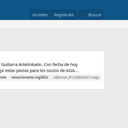
Acceder
Regístrate
Buscar
 Guitarra Artelinkado. Con fecha de hoy
jo estas piezas para los socios de AGA...
ento
renacimiento
inglã©s
robinson_th (robinson's may)