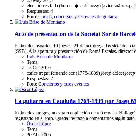
25 May 2015
elena torres
falla (homenaje a debussy)
javier suã¡rez-pa
Respuestas: 4
Foro:
Cursos, concursos y festivales de guitarra
Acto de presentación de la Societat Sor de Barce
Estimados usuarios, El jueves, 21 de octubre, a las siete de la 
(SSB). A la apertura y presentación de Romà Escalas, director 
Luis Briso de Montiano
Tema
12 Oct 2010
carles trepat
fernando sor (1778-1839)
josep
dolcet
josep
Respuestas: 2
Foro:
Conciertos y otros eventos
La guitarra en Cataluña 1769-1939 por Josep
Estimados amigos, nuestra recopilación de referencias bibliog
registrado en el foro. Queda invitado a comentarnos algún dato d
Óscar López
Tema
30 Abr 2005