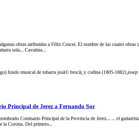
unas obras atribuidas a Félix Crucet. El nombre de las cuatro obras que
tarra sola... Cavatina...
logo)
fondo musical de tobarra
josã© brocã¡ y codina (1805-1882)
josep
io Principal de Jerez a Fernando Sor
mbrado Comisario Principal de la Provincia de Jerez... ... el guitarr
 la Corona. Del primero...