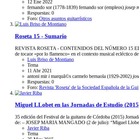
12 Ene 2022
fernando sor (1778-1839)
fernando sor (empleos)
josep
m
Respuestas: 0
Foro:
Otros asuntos guitarrísticos
Roseta 15 - Sumario
REVISTA ROSETA - CONTENIDOS DEL NÚMERO 15 EDITORI
de tocaor «por lo flamenco» en el contexto musical ecléctico
Luis Briso de Montiano
Tema
11 Abr 2021
antoni mir
i
marquã©s
carmelo bernaola (1929-2002)
jos
Respuestas: 0
Foro:
Revista 'Roseta' de la Sociedad Española de la Gui
Miguel LLobet en las Jornadas de Estudio (2015
35 edición del Festival de la guitarra de Córdoba (2015) Jo
de: – JOSEP MARIA MANGADO (2 de julio): “Miguel Llobet, cl
Javier Riba
Tema