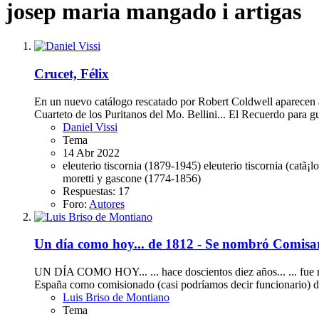
josep maria mangado i artigas
Crucet, Félix
En un nuevo catálogo rescatado por Robert Coldwell aparecen alg
Cuarteto de los Puritanos del Mo. Bellini... El Recuerdo para gui
Daniel Vissi
Tema
14 Abr 2022
eleuterio tiscornia (1879-1945)
eleuterio tiscornia (catã¡
moretti y gascone (1774-1856)
Respuestas: 17
Foro:
Autores
Un día como hoy... de 1812 - Se nombró Comisar
UN DÍA COMO HOY... ... hace doscientos diez años... ... fue no
España como comisionado (casi podríamos decir funcionario) de
Luis Briso de Montiano
Tema