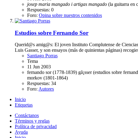
josep
maria
mangado
i
artigas
mangado
(la guitarra en 
Respuestas: 0
Foro:
Opina sobre nuestros contenidos
Estudios sobre Fernando Sor
Querid@s amig@s: El joven Instituto Complutense de Ciencias 
Luis Gasser, y son ensayos (más de quinientas páginas) recogien
Santiago Porras
Tema
11 Jun 2003
fernando sor (1778-1839)
gã¡sser (estudios sobre fernan
morkov (1801-1864)
Respuestas: 34
Foro:
Autores
Inicio
Etiquetas
Contáctanos
Términos y reglas
Política de privacidad
Ayuda
Inicio