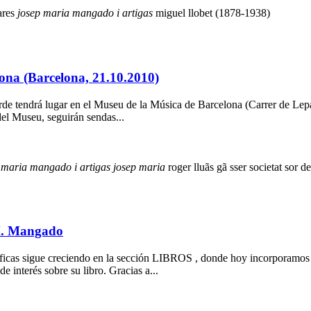
jares
josep
maria
mangado
i
artigas
miguel llobet (1878-1938)
lona (Barcelona, 21.10.2010)
tarde tendrá lugar en el Museu de la Música de Barcelona (Carrer de Lep
del Museu, seguirán sendas...
maria
mangado
i
artigas
josep
maria
roger
lluã­s gã sser
societat sor d
 M. Mangado
ráficas sigue creciendo en la sección LIBROS , donde hoy incorporamo
e interés sobre su libro. Gracias a...