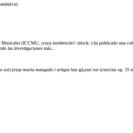
cataluã±a)
Musicales (ICCMU, ¡vaya nombrecito! :shock: ) ha publicado una colec
do las investigaciones más...
do sor)
josep
maria
mangado
i
artigas
luis gã¡sser
sor (exercise op. 35 