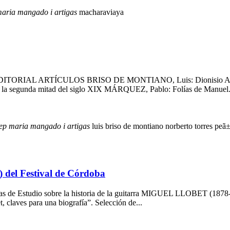
aria
mangado
i
artigas
macharaviaya
AL ARTÍCULOS BRISO DE MONTIANO, Luis: Dionisio Aguado - 
 de la segunda mitad del siglo XIX MÁRQUEZ, Pablo: Folías de Manuel.
ep
maria
mangado
i
artigas
luis briso de montiano
norberto torres
peã±a
) del Festival de Córdoba
rnadas de Estudio sobre la historia de la guitarra MIGUEL LLOBET (
aves para una biografía”. Selección de...