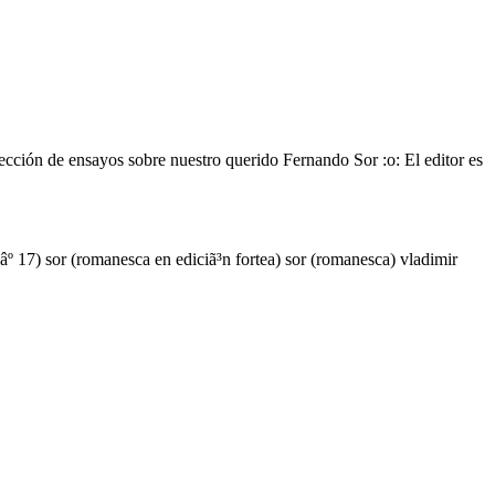
ción de ensayos sobre nuestro querido Fernando Sor :o: El editor es
nâº 17)
sor (romanesca en ediciã³n fortea)
sor (romanesca)
vladimir