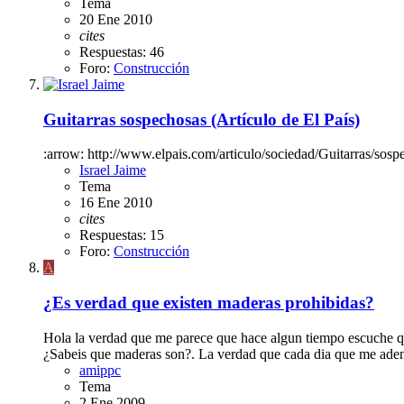
Tema
20 Ene 2010
cites
Respuestas: 46
Foro:
Construcción
Guitarras sospechosas (Artículo de El País)
:arrow: http://www.elpais.com/articulo/sociedad/Guitarras/so
Israel Jaime
Tema
16 Ene 2010
cites
Respuestas: 15
Foro:
Construcción
A
¿Es verdad que existen maderas prohibidas?
Hola la verdad que me parece que hace algun tiempo escuche que
¿Sabeis que maderas son?. La verdad que cada dia que me aden
amippc
Tema
2 Ene 2009