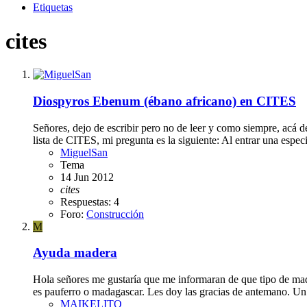
Etiquetas
cites
Diospyros Ebenum (ébano africano) en CITES
Señores, dejo de escribir pero no de leer y como siempre, acá d
lista de CITES, mi pregunta es la siguiente: Al entrar una especie
MiguelSan
Tema
14 Jun 2012
cites
Respuestas: 4
Foro:
Construcción
M
Ayuda madera
Hola señores me gustaría que me informaran de que tipo de mader
es pauferro o madagascar. Les doy las gracias de antemano. Un
MAIKELITO