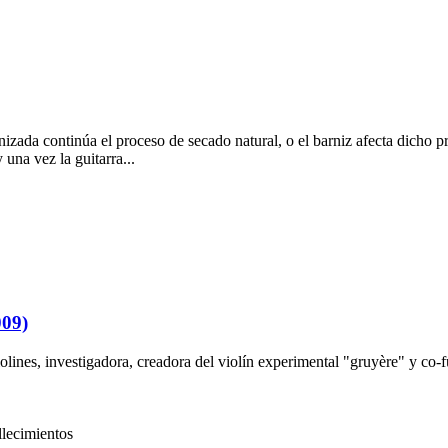
izada continúa el proceso de secado natural, o el barniz afecta dicho p
una vez la guitarra...
009)
iolines, investigadora, creadora del violín experimental "gruyère" y co
llecimientos