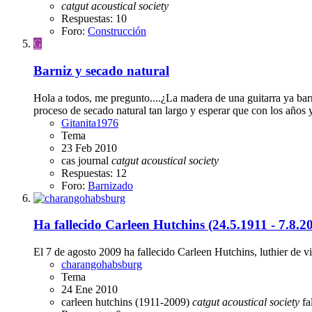
catgut
acoustical
society
Respuestas: 10
Foro:
Construcción
G
Barniz y secado natural
Hola a todos, me pregunto....¿La madera de una guitarra ya barn
proceso de secado natural tan largo y esperar que con los años y 
Gitanita1976
Tema
23 Feb 2010
cas journal
catgut
acoustical
society
Respuestas: 12
Foro:
Barnizado
Ha fallecido Carleen Hutchins (24.5.1911 - 7.8.2
El 7 de agosto 2009 ha fallecido Carleen Hutchins, luthier de v
charangohabsburg
Tema
24 Ene 2010
carleen hutchins (1911-2009)
catgut
acoustical
society
fa