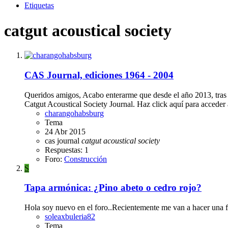
Etiquetas
catgut acoustical society
CAS Journal, ediciones 1964 - 2004
Queridos amigos, Acabo enterarme que desde el año 2013, tras e
Catgut Acoustical Society Journal. Haz click aquí para acceder a
charangohabsburg
Tema
24 Abr 2015
cas journal
catgut
acoustical
society
Respuestas: 1
Foro:
Construcción
S
Tapa armónica: ¿Pino abeto o cedro rojo?
Hola soy nuevo en el foro..Recientemente me van a hacer una f
soleaxbuleria82
Tema