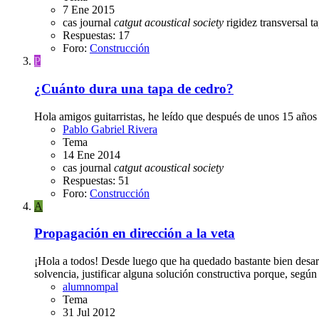
7 Ene 2015
cas journal
catgut
acoustical
society
rigidez transversal
t
Respuestas: 17
Foro:
Construcción
P
¿Cuánto dura una tapa de cedro?
Hola amigos guitarristas, he leído que después de unos 15 año
Pablo Gabriel Rivera
Tema
14 Ene 2014
cas journal
catgut
acoustical
society
Respuestas: 51
Foro:
Construcción
A
Propagación en dirección a la veta
¡Hola a todos! Desde luego que ha quedado bastante bien desarr
solvencia, justificar alguna solución constructiva porque, según 
alumnompal
Tema
31 Jul 2012