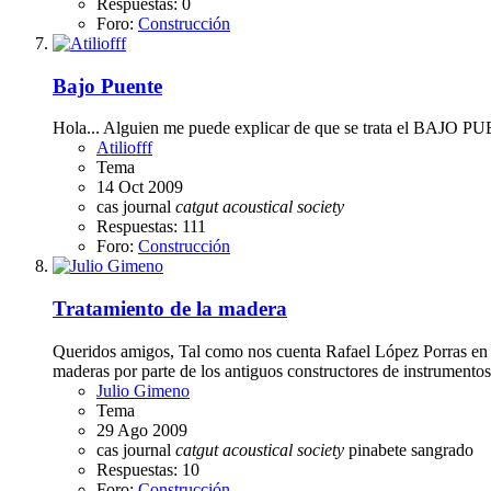
Respuestas: 0
Foro:
Construcción
Bajo Puente
Hola... Alguien me puede explicar de que se trata el BAJO PUENT
Atiliofff
Tema
14 Oct 2009
cas journal
catgut
acoustical
society
Respuestas: 111
Foro:
Construcción
Tratamiento de la madera
Queridos amigos, Tal como nos cuenta Rafael López Porras en es
maderas por parte de los antiguos constructores de instrumento
Julio Gimeno
Tema
29 Ago 2009
cas journal
catgut
acoustical
society
pinabete sangrado
Respuestas: 10
Foro:
Construcción