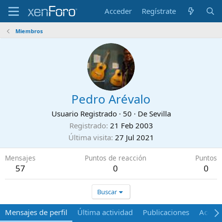
Acceder
Regístrate
Miembros
Pedro Arévalo
Usuario Registrado
·
50
·
De
Sevilla
Registrado
21 Feb 2003
Última visita
27 Jul 2021
Mensajes
Puntos de reacción
Puntos
57
0
0
Buscar
Mensajes de perfil
Última actividad
Publicaciones
Acerca