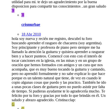
utilidad para mi. te dejo un agradecimiento por la buena
disposicion para compartir tus conocimientos ..un gran saludo
C
C
crismurbae
18 Abr 2010
hola soy nueva y recién me registro, descubrí tu foro
buscando aprender el rasgueo de chacarera (soy argentina).
Soy principiante y profesora de piano pero siempre me ha
llamado la atención la guitarra y quisiera aprender a rasguear
bien y a hacer punteos. Comencé con esto con el interés de
tocar canciones en la iglesia, en las misas y en un grupo de
oración que hemos formados con amigos y un cura que nos
acompaña, que es muy bueno tocando la guitarra y cantando,
pero no aprendió formalmente y no sabe explicar lo que hace
porque es un talento natural que tiene, de vez en cuando le
copio algunas cosas que puedo y las practico. También he ido
a unas pocas clases de guitarra pero no puedo asistir por falta
de tiempo. Si pudieras ayudarme te lo agradecería mucho. Te
felicito por tu foro y gracias por todo lo que brindás en él. Un
saludo y abrazo agradecido. Cristina:clap:
G
G