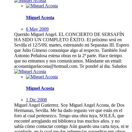
Miguel Acosta
6 May 2009
Querido Miguel Angel. EL CONCIERTO DE SERSAFÍN
HA SIDO UN COMPLETO ÉXITO. El próximo será en
Sevilla el 12/5/09, martes, estrenando mi Separatas III. Espero
que Julio Gimeno comunique algo al respecto. También José
Antonio Peñalosa estena obras en la 2ª parte. Hace tiempo
que no entramos y nos comunicamos. Mándame un email:
acostamiguelacosta@hotmail.com. Te pondré al dia. Saludos
Miguel Acosta
1 Dic 2008
Miguel Angel Gutierrez. Soy Miguel Angel Acosta, de Dos
Hermanas, Sevilla. Me ha dado regusto ver que estás en el
foro al cual pertenezco. Tengo una obra tuya, SOLEÁ, que
encontré arreglando mi biblioteca tras muchos años. y no
sabía cómo contactar contigo Aún guardo una carta tuya, ni te
acordarás, en la cual me das referencias paraeditar mis obras.