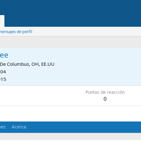
ensajes de perfil
ee
De
Columbus, OH, EE.UU
004
015
Puntos de reacción
0
nes
Acerca