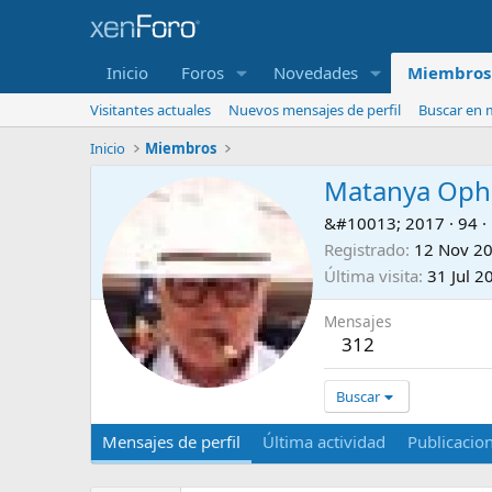
Inicio
Foros
Novedades
Miembros
Visitantes actuales
Nuevos mensajes de perfil
Buscar en m
Inicio
Miembros
Matanya Oph
&#10013; 2017
·
94
·
Registrado
12 Nov 2
Última visita
31 Jul 2
Mensajes
312
Buscar
Mensajes de perfil
Última actividad
Publicacio