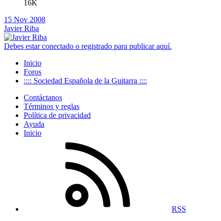
16K
15 Nov 2008
Javier Riba
Debes estar conectado o registrado para publicar aquí.
Inicio
Foros
:::: Sociedad Española de la Guitarra ::::
Contáctanos
Términos y reglas
Política de privacidad
Ayuda
Inicio
RSS