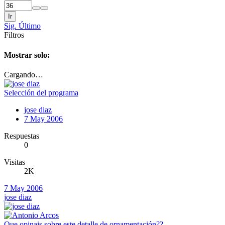
Ir
Sig.
Último
Filtros
Mostrar solo:
Cargando…
Selección del programa
jose diaz
7 May 2006
Respuestas
0
Visitas
2K
7 May 2006
jose diaz
Que opinais sobre este detalle de ornamentación??