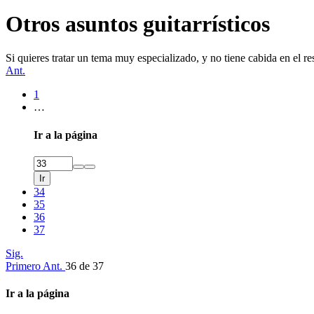
Otros asuntos guitarrísticos
Si quieres tratar un tema muy especializado, y no tiene cabida en el rest
Ant.
1
…
Ir a la página
Ir
34
35
36
37
Sig.
Primero
Ant.
36 de 37
Ir a la página