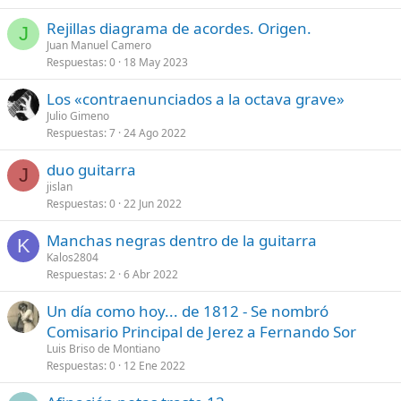
Rejillas diagrama de acordes. Origen.
J
Juan Manuel Camero
Respuestas
0
18 May 2023
Los «contraenunciados a la octava grave»
Julio Gimeno
Respuestas
7
24 Ago 2022
duo guitarra
J
jislan
Respuestas
0
22 Jun 2022
Manchas negras dentro de la guitarra
K
Kalos2804
Respuestas
2
6 Abr 2022
Un día como hoy... de 1812 - Se nombró
Comisario Principal de Jerez a Fernando Sor
Luis Briso de Montiano
Respuestas
0
12 Ene 2022